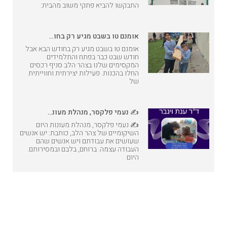
התבקשו להביא פתקי משוב מהבית:
אומנם טו בשבט מגיע רק בחו…
אומנם טו בשבט מגיע רק בחודש הבא אבל
חודש שבט כבר בפתח והתלמידים
המקסימים שלנו בצהר הלב סניף רכסים
החלו בהכנות. פעילות יצירתית וחווייתית
של
✍️ נעמי פלקסר, מנהלת מעונ…
✍️ נעמי פלקסר, מנהלת מעונות היום
השיקומיים של צהר הלב, כותבת: יש אנשים
שעושים את עבודתם ויש אנשים שהם
העבודה עצמה. ברוחם, בלבם ובמסירותם.
היום