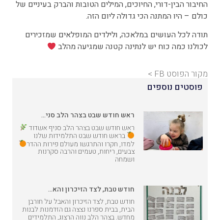
החיבור הבין-דורי, החיוכים, המילים הטובות והברק בעיניים של
כולם – היו המתנה הכי גדולה ליום הזה.
תודה לכל העושים במלאכה, ולילדים המופלאים שמזכירים
לכולנו כמה כוח יש לנתינה קטנה שמגיעה מהלב
מקור הפוסט FB >
פוסטים נוספים
ראש חודש שבט בצהר הלב סני…
ראש חודש שבט בצהר הלב סניף אשדוד
בראש חודש שבט התלמידות שלנו
למדו, חקרו והתרגשו מעולם פירות ההדר
צבעים, ריחות, טעמים והרבה סקרנות
ושמחה
חודש טבת, לצד הזיכרון והא…
חודש טבת, לצד הזיכרון והאבל על חורבן
הבית, בבית ספרנו נצצה גם הזדמנות לבנות
מחדש. בצהר הלב נווה הרצוג, התלמידים