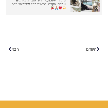
שתהיה #שנה_אזרחית טובה מלאת אור,
שמחה, הקלה ובריאות מכל ילדי צהר הלב
הקודם
הבא