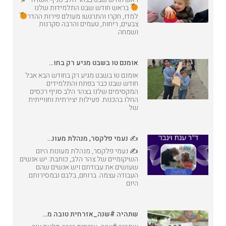
בראש חודש שבט התלמידות שלנו
למדו, חקרו והתרגשו מעולם פירות ההדר
צבעים, ריחות, טעמים והרבה סקרנות
ושמחה
אומנם טו בשבט מגיע רק בחו…
אומנם טו בשבט מגיע רק בחודש הבא אבל
חודש שבט כבר בפתח והתלמידים
המקסימים שלנו בצהר הלב סניף רכסים
החלו בהכנות. פעילות יצירתית וחווייתית
של
✍️ נעמי פלקסר, מנהלת מעונ…
✍️ נעמי פלקסר, מנהלת מעונות היום
השיקומיים של צהר הלב, כותבת: יש אנשים
שעושים את עבודתם ויש אנשים שהם
העבודה עצמה. ברוחם, בלבם ובמסירותם.
היום
שתהיה #שנה_אזרחית טובה מ…