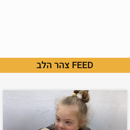
FEED צהר הלב