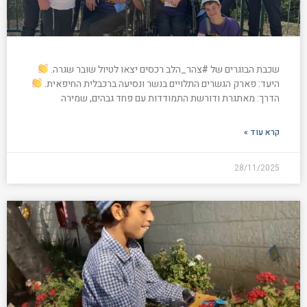
שכבת הבוגרים של #צהר_הלב רכסים יצאו לטיול שובר שגרה.
היעד: פארק הגשרים התלויים בנשר ונסיעה ברכבלית החיפאית.
הדרך: מאתגרת ודורשת התמודדות עם פחד גבהים, שמירה
קרא עוד »
28/11/2025