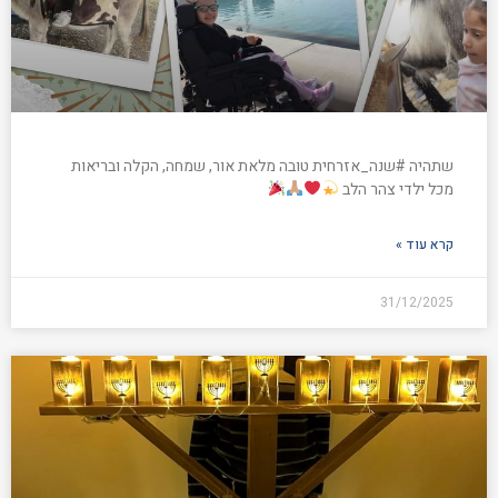
שתהיה #שנה_אזרחית טובה מלאת אור, שמחה, הקלה ובריאות
מכל ילדי צהר הלב
קרא עוד »
31/12/2025